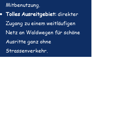
Mitbenutzung.
Tolles Ausreitgebiet:
direkter
Zugang zu einem weitläufigen
Netz an Waldwegen für schöne
Ausritte ganz ohne
Strassenverkehr.
Komfort:
Eine Sattelkammer und
ein Reiterstübli zum Verweilen
(aktuell noch im Umbau
befindlich).
Kompetente und
pferdeerfahrene Betreuung
mit
flexiblen Mithilfe- und
Trainingsoptionen.